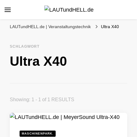
LAUTundHELL.de
LICHT | TON | VIDEO | BÜHNE |
KOMMUNIKATION
LAUTundHELL.de | Veranstaltungstechnik
Ultra X40
SCHLAGWORT
Ultra X40
Showing: 1 - 1 of 1 RESULTS
MASCHINENPARK.