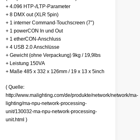
+ 4.096 HTP-/LTP-Parameter
+ 8 DMX out (XLR 5pin)
+ 1 interner Command-Touchscreen (7″)
+ 1 powerCON In und Out
+ 1 etherCON-Anschluss
+ 4 USB 2.0 Anschlüsse
+ Gewicht (ohne Verpackung) 9kg / 19,9lbs
+ Leistung 150VA
+ Maße 485 x 332 x 126mm / 19 x 13 x 5inch
( Quelle:
http://www.malighting.com/de/produkte/network/network/ma-
lighting/ma-npu-network-processing-
unit/130032-ma-npu-network-processing-
unit.html )