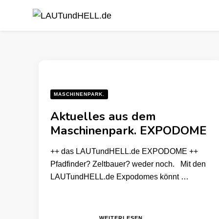
LAUTundHELL.de
LICHT | TON | VIDEO | BÜHNE | KOMMUNIKATION
MASCHINENPARK.
Aktuelles aus dem
Maschinenpark. EXPODOME
++ das LAUTundHELL.de EXPODOME ++
Pfadfinder? Zeltbauer? weder noch. Mit den
LAUTundHELL.de Expodomes könnt …
WEITERLESEN