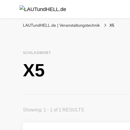
LAUTundHELL.de
LICHT | TON | VIDEO | BÜHNE | KOMMUNIKATION
LAUTundHELL.de | Veranstaltungstechnik
X5
SCHLAGWORT
X5
Showing: 1 - 1 of 1 RESULTS