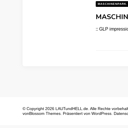
MASCHINENPARK.
MASCHINE
:: GLP impress
© Copyright 2026
LAUTundHELL.de
. Alle Rechte vorbehal
von
Blossom Themes
. Präsentiert von
WordPress
.
Datensc