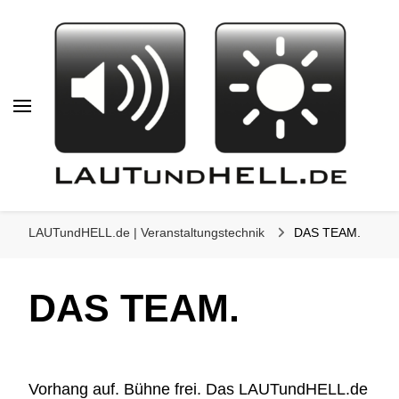
LAUTundHELL.de
LICHT | TON | VIDEO | BÜHNE |
LAUTundHELL.de | Veranstaltungstechnik
DAS TEAM.
KOMMUNIKATION
DAS TEAM.
Vorhang auf. Bühne frei. Das LAUTundHELL.de