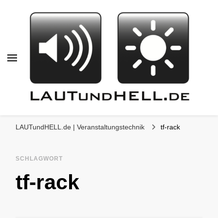
LAUTundHELL.de
LICHT | TON | VIDEO | BÜHNE |
LAUTundHELL.de | Veranstaltungstechnik
tf-rack
KOMMUNIKATION
SCHLAGWORT
tf-rack