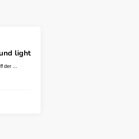
nd light
iff der …