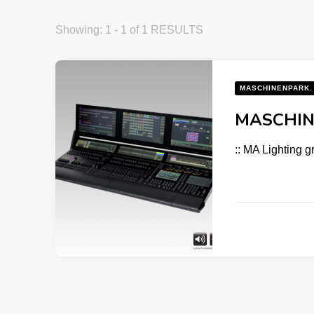
Showing: 1 - 1 of 1 RESULTS
MASCHINENPARK.
MASCHINE
:: MA Lighting g