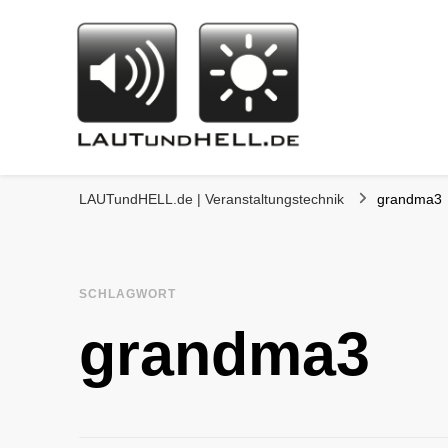
LAUTundHELL.de
LICHT | TON | VIDEO | BÜHNE | KOMMUNIKATION
LAUTundHELL.de | Veranstaltungstechnik
grandma3
SCHLAGWORT
grandma3