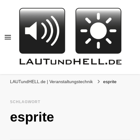
LAUTundHELL.de
LICHT | TON | VIDEO | BÜHNE |
LAUTundHELL.de | Veranstaltungstechnik
esprite
KOMMUNIKATION
SCHLAGWORT
esprite