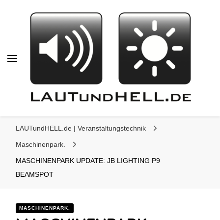
LAUTundHELL.de
LAUTundHELL.de
LICHT | TON | VIDEO | BÜHNE |
LAUTundHELL.de | Veranstaltungstechnik
KOMMUNIKATION
Maschinenpark.
MASCHINENPARK UPDATE: JB LIGHTING P9
BEAMSPOT
MASCHINENPARK.