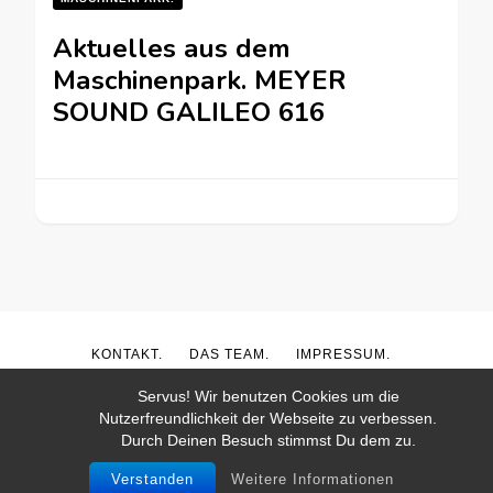
Aktuelles aus dem
Maschinenpark. MEYER
SOUND GALILEO 616
KONTAKT.
DAS TEAM.
IMPRESSUM.
DATENSCHUTZ.
THEEVENTHUB.DE
Servus! Wir benutzen Cookies um die
Nutzerfreundlichkeit der Webseite zu verbessen.
© Copyright 2026
LAUTundHELL.de
. Alle Rechte
Durch Deinen Besuch stimmst Du dem zu.
vorbehalten.
Blossom Pin | Entwickelt von
Blossom Themes
.
Präsentiert von
WordPress
.
Datenschutz.
Verstanden
Weitere Informationen