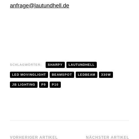
anfrage@lautundhell.de
SCHLAGWÖRTER:
SHARPY
LAUTUNDHELL
LED MOVINGLIGHT
BEAMSPOT
LEDBEAM
330W
JB LIGHTING
P9
P10
VORHERIGER ARTIKEL
NÄCHSTER ARTIKEL