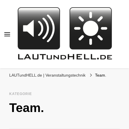
LAUTundHELL.de
LICHT | TON | VIDEO | BÜHNE |
LAUTundHELL.de | Veranstaltungstechnik
Team.
KOMMUNIKATION
KATEGORIE
Team.