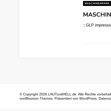
MASCHINENPARK.
MASCHINE
:: GLP impress
© Copyright 2026
LAUTundHELL.de
. Alle Rechte vorbehal
von
Blossom Themes
. Präsentiert von
WordPress
.
Datensc