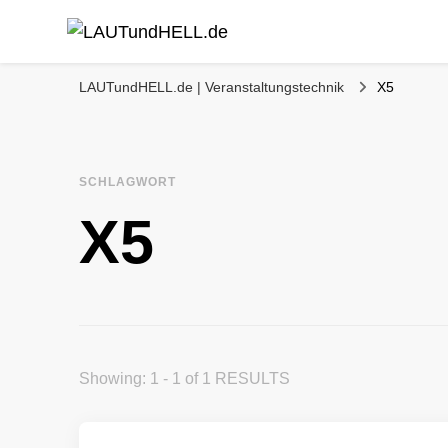
LAUTundHELL.de
LICHT | TON | VIDEO | BÜHNE | KOMMUNIKATION
LAUTundHELL.de | Veranstaltungstechnik
X5
SCHLAGWORT
X5
Showing: 1 - 1 of 1 RESULTS